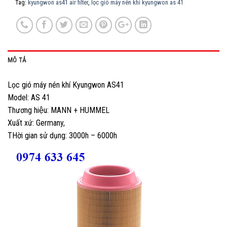
Tag:
kyungwon as41 air filter
,
lọc gió máy nén khí kyungwon as 41
MÔ TẢ
Lọc gió máy nén khí Kyungwon AS41
Model: AS 41
Thương hiệu: MANN + HUMMEL
Xuất xứ: Germany,
THời gian sử dụng: 3000h – 6000h